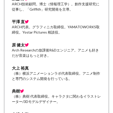
ARCH技術顧問。博士（情報理工学）。創作支援研究に
従事し、「Griffith」研究開発を主導。
平澤 直
ARCH代表。グラフィニカ取締役。YAMATOWORKS取
締役。Yostar Pictures 相談役。
原 健太
Arch Researchの放課後R&Dエンジニア。アニメも好き
だが音楽はもっと好き。
大上 裕真
（株）横浜アニメーションラボ代表取締役。アニメ制作
と専門のシステム開発を行っている。
典樹
（株）典樹 代表取締役。キャラクタに関わるイラストレ
ーター/3Dモデルデザイナー。