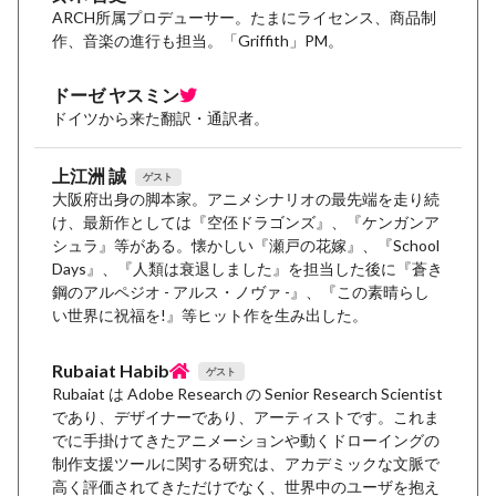
ARCH所属プロデューサー。たまにライセンス、商品制
作、音楽の進行も担当。「Griffith」PM。
ドーゼ ヤスミン
ドイツから来た翻訳・通訳者。
上江洲 誠
ゲスト
大阪府出身の脚本家。アニメシナリオの最先端を走り続
け、最新作としては『空伾ドラゴンズ』、『ケンガンア
シュラ』等がある。懐かしい『瀬戸の花嫁』、『School
Days』、『人類は衰退しました』を担当した後に『蒼き
鋼のアルペジオ - アルス・ノヴァ -』、『この素晴らし
い世界に祝福を!』等ヒット作を生み出した。
Rubaiat Habib
ゲスト
Rubaiat は Adobe Research の Senior Research Scientist
であり、デザイナーであり、アーティストです。これま
でに手掛けてきたアニメーションや動くドローイングの
制作支援ツールに関する研究は、アカデミックな文脈で
高く評価されてきただけでなく、世界中のユーザを抱え