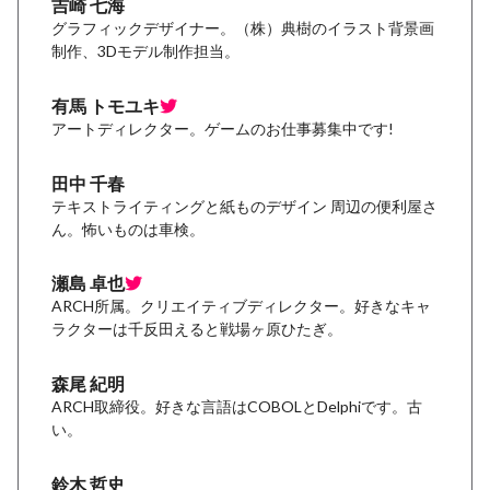
吉崎 七海
グラフィックデザイナー。（株）典樹のイラスト背景画
制作、3Dモデル制作担当。
有馬 トモユキ
アートディレクター。ゲームのお仕事募集中です!
田中 千春
テキストライティングと紙ものデザイン 周辺の便利屋さ
ん。怖いものは車検。
瀬島 卓也
ARCH所属。クリエイティブディレクター。好きなキャ
ラクターは千反田えると戦場ヶ原ひたぎ。
森尾 紀明
ARCH取締役。好きな言語はCOBOLとDelphiです。古
い。
鈴木 哲史