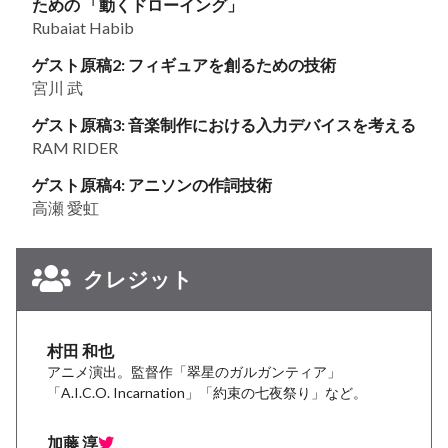
ための 「動くドローイング」
Rubaiat Habib
ゲスト原稿2: フィギュアを創るための技術
宮川 武
ゲスト原稿3: 音楽制作における入力デバイスを考える
RAM RIDER
ゲスト原稿4: アニソンの作詞技術
高瀬 愛虹
クレジット
村田 和也
アニメ演出。監督作「翠星のガルガンティア」
「A.I.C.O. Incarnation」「約束の七夜祭り」など。
加藤 淳