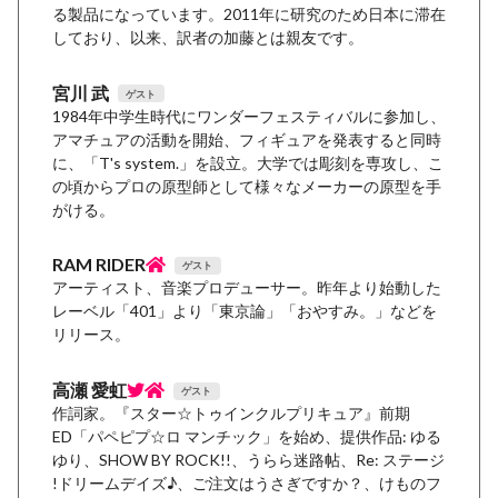
る製品になっています。2011年に研究のため日本に滞在
しており、以来、訳者の加藤とは親友です。
宮川 武
ゲスト
1984年中学生時代にワンダーフェスティバルに参加し、
アマチュアの活動を開始、フィギュアを発表すると同時
に、「T's system.」を設立。大学では彫刻を専攻し、こ
の頃からプロの原型師として様々なメーカーの原型を手
がける。
RAM RIDER
ゲスト
アーティスト、音楽プロデューサー。昨年より始動した
レーベル「401」より「東京論」「おやすみ。」などを
リリース。
高瀬 愛虹
ゲスト
作詞家。『スター☆トゥインクルプリキュア』前期
ED「パペピプ☆ロ マンチック」を始め、提供作品: ゆる
ゆり、SHOW BY ROCK!!、うらら迷路帖、Re: ステージ
!ドリームデイズ♪、ご注文はうさぎですか？、けものフ